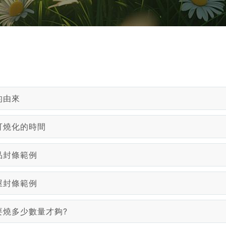
的由來
可燒化的時間
品封條範例
屋封條範例
要燒多少數量才夠?