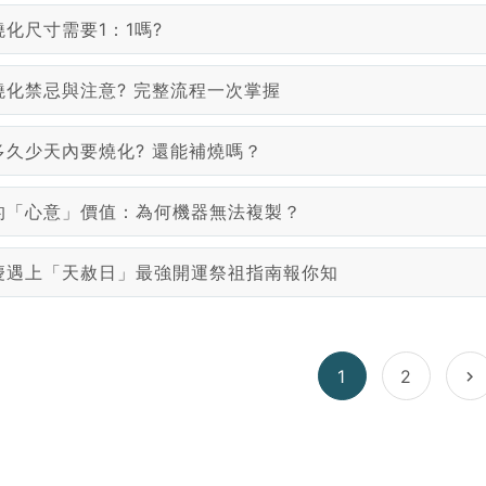
化尺寸需要1：1嗎?
燒化禁忌與注意? 完整流程一次掌握
多久少天內要燒化? 還能補燒嗎？
的「心意」價值：為何機器無法複製？
慶遇上「天赦日」最強開運祭祖指南報你知
1
2