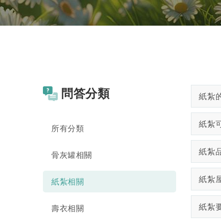
問答分類
紙紮
紙紮
所有分類
紙紮
骨灰罐相關
紙紮
紙紮相關
紙紮
壽衣相關