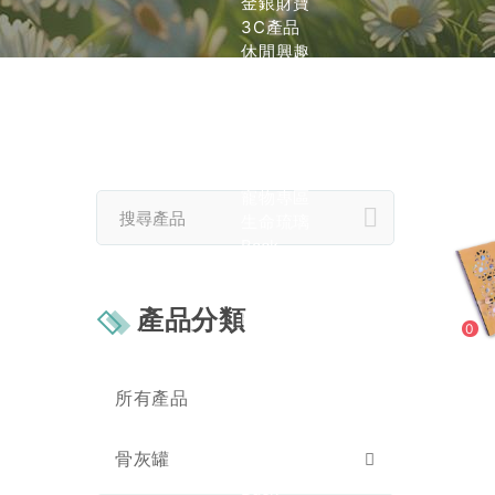
金銀財寶
3C產品
休閒興趣
男用紙紮
女用紙紮
紙紮用品
情境禮盒
兒童專區
寵物專區
生命琉璃
Back
命定選色
壽衣
產品分類
Back
0
男士
Back
現代西裝
所有產品
長袍馬褂【男緞】
長袍馬褂【天然絲】
骨灰罐
女士
Back