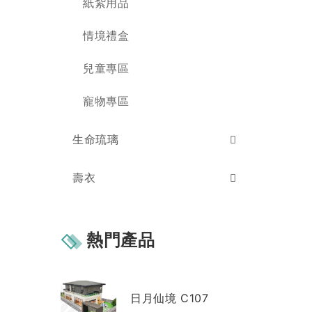
紙紮用品
生命琉璃相關
其他相關
情境禮盒
運送方式
購物相關條款
商品售後服務
兒童專區
如何與我們聯絡
心情很沉重無法釋懷
寵物專區
聯絡我們
生命琉璃
壽衣
熱門產品
日月仙境 C107