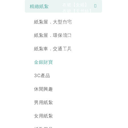
衣裙【女緞】
精緻紙紮
衣裙【天然絲】
旗袍【女緞】
紙紮屋．大型自宅
旗袍【天然絲】
鳳仙裝【彩色絲】
紙紮屋．環保爐口
鳳仙裝【女緞】
教會服
紙紮車．交通工具
Back
男士教會服
女士教會服
金銀財寶
居士服
Back
3C產品
男士居士服
女士居士服
休閒興趣
首飾/蓮花被
希望百科
男用紙紮
Back
骨灰罐相關
女用紙紮
紙紮相關
壽衣相關