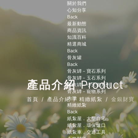
關於我們
心知分享
Back
最新動態
商品資訊
知識百科
精選商城
Back
骨灰罐
Back
骨灰罈－寶石系列
骨灰罈－玉石系列
產品介紹
Product
骨灰罈－小天使系列
骨灰罈－寵物系列
內膽
首頁
產品介紹
精緻紙紮
金銀財寶
精緻紙紮
Back
紙紮屋．大型自宅
紙紮屋．環保爐口
紙紮車．交通工具