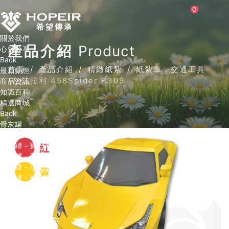
0
關於我們
產品介紹
Product
心知分享
Back
首頁
產品介紹
精緻紙紮
紙紮車．交通工具
最新動態
法拉利 458Spider B309
商品資訊
知識百科
精選商城
Back
骨灰罐
Back
骨灰罈－寶石系列
骨灰罈－玉石系列
骨灰罈－小天使系列
骨灰罈－寵物系列
內膽
精緻紙紮
Back
紙紮屋．大型自宅