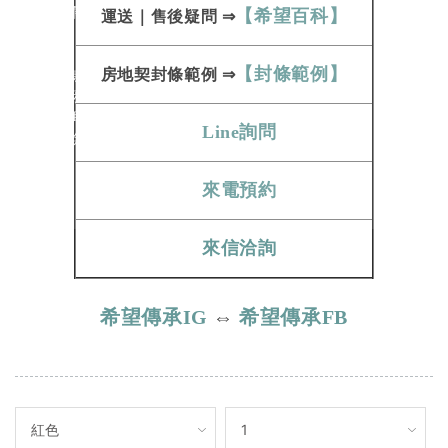
生命琉璃相關
【希望百科】
運送
｜
售後疑問
⇒
其他相關
運送方式
【封條範例】
購物相關條款
房地契
封條範例​​​​​
⇒
商品售後服務
如何與我們聯絡
Line詢問
心情很沉重無法釋懷
聯絡我們
來電預約
來信洽詢
希望傳承IG
⇔
希望傳承FB