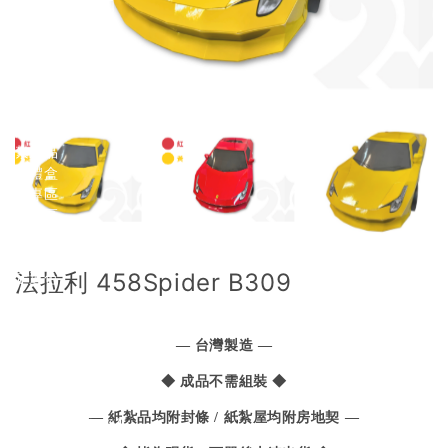
紙紮屋．環保爐口
紙紮車．交通工具
金銀財寶
3C產品
休閒興趣
男用紙紮
女用紙紮
紙紮用品
情境禮盒
兒童專區
寵物專區
生命琉璃
Back
法拉利 458Spider B309
命定選色
壽衣
Back
男士
— 台灣製造 —
Back
現代西裝
◆ 成品不需組裝 ◆
長袍馬褂【男緞】
— 紙紮品均附封條 / 紙紮屋均附房地契 —
長袍馬褂【天然絲】
女士