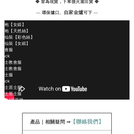
◆ 皆為現貨，下單後火速出貨 ◆
Back
衣裙【女緞】
自家金爐
— 環保爐口、
可下 —
衣裙【天然絲】
旗袍【女緞】
旗袍【天然絲】
鳳仙裝【彩色絲】
鳳仙裝【女緞】
教會服
Back
男士教會服
女士教會服
居士服
Back
男士居士服
女士居士服
首飾/蓮花被
希望百科
Back
骨灰罐相關
【聯絡我們】
產品
｜
相關疑問
⇒
紙紮相關
壽衣相關