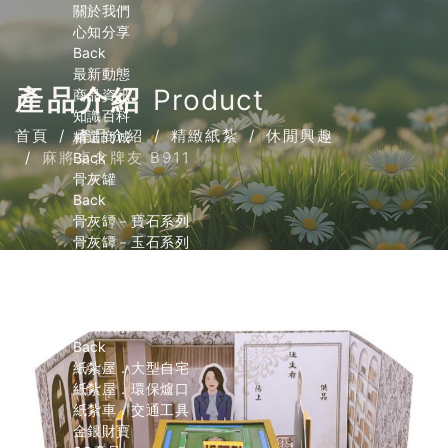
關於我們
心知分享
Back
最新動態
產品介紹
Product
商品資訊
知識百科
首頁
產品介紹
精緻紙紮
休閒興趣
精選商城
麻將桌含牌友 B911
Back
骨灰罐
Back
骨灰罈－寶石系列
骨灰罈－玉石系列
骨灰罈－小天使系列
骨灰罈－寵物系列
內膽
精緻紙紮
Back
紙紮屋．大型自宅
紙紮屋．環保爐口
紙紮車．交通工具
金銀財寶