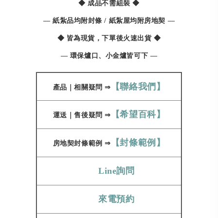
◆ 成品不需組裝
◆
—
紙紮品均附封條 / 紙紮屋均附房地契
—
◆
皆為現貨，
下單後火速出貨
◆
— 環保爐口、小金爐皆可下 —
【聯絡我們】
產品
｜
相關疑問
⇒
【希望百科】
運送
｜
售後疑問
⇒
【封條範例】
房地契
封條範例​​​​​
⇒
Line詢問
來電預約