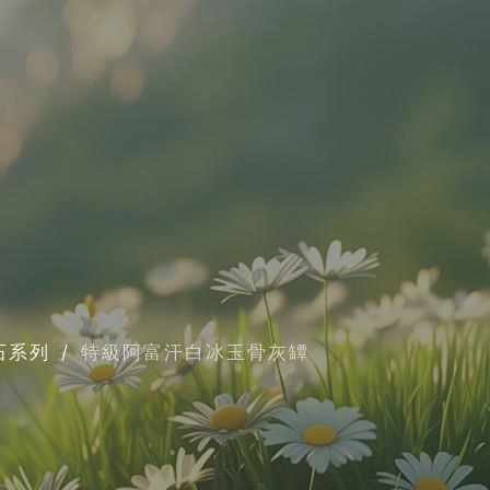
石系列
特級阿富汗白冰玉骨灰罈