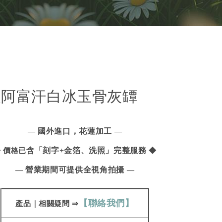
級阿富汗白冰玉骨灰罈
國外進口，花蓮加工
—
—
含「刻字+
金箔、
洗照」完整服務
 價格已
◆
營業期間可提供全視角拍攝
—
—
【聯絡我們】
產品
｜
相關疑問
⇒