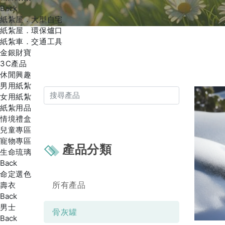
Back
紙紮屋．大型自宅
紙紮屋．環保爐口
紙紮車．交通工具
金銀財寶
3C產品
休閒興趣
男用紙紮
女用紙紮
紙紮用品
情境禮盒
兒童專區
寵物專區
產品分類
生命琉璃
Back
命定選色
所有產品
壽衣
Back
男士
骨灰罐
Back