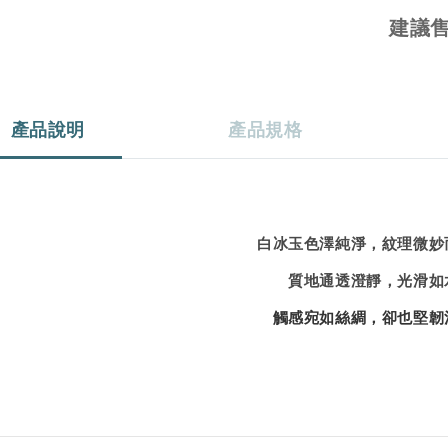
建議
產品說明
產品規格
白冰玉色澤純淨，紋理微妙
質地通透澄靜，光滑如
觸感宛如絲綢，卻也堅韌