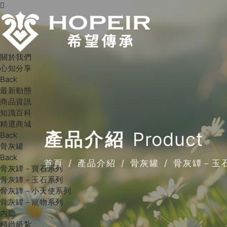
關於我們
心知分享
Back
最新動態
商品資訊
知識百科
精選商城
產品介紹
Product
Back
骨灰罐
Back
首頁
產品介紹
骨灰罐
骨灰罈－玉
骨灰罈－寶石系列
骨灰罈－玉石系列
骨灰罈－小天使系列
骨灰罈－寵物系列
內膽
精緻紙紮