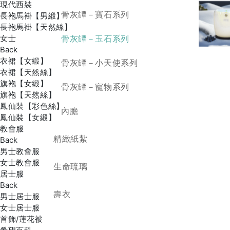
現代西裝
骨灰罈－寶石系列
長袍馬褂【男緞】
長袍馬褂【天然絲】
骨灰罈－玉石系列
女士
Back
衣裙【女緞】
骨灰罈－小天使系列
衣裙【天然絲】
旗袍【女緞】
骨灰罈－寵物系列
旗袍【天然絲】
鳳仙裝【彩色絲】
內膽
鳳仙裝【女緞】
教會服
精緻紙紮
Back
男士教會服
女士教會服
生命琉璃
居士服
Back
壽衣
男士居士服
女士居士服
首飾/蓮花被