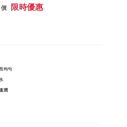
限時優惠
售價
而均勻
水
溫潤