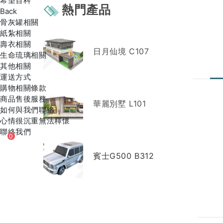
希望百科
熱門產品
Back
骨灰罐相關
紙紮相關
壽衣相關
日月仙境 C107
生命琉璃相關
其他相關
運送方式
購物相關條款
商品售後服務
華麗別墅 L101
如何與我們聯絡
心情很沉重無法釋懷
聯絡我們
0
賓士G500 B312