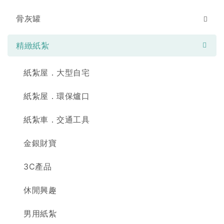
骨灰罐
精緻紙紮
紙紮屋．大型自宅
紙紮屋．環保爐口
紙紮車．交通工具
金銀財寶
3C產品
休閒興趣
男用紙紮