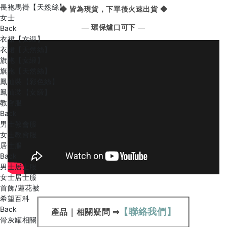
長袍馬褂【天然絲】
◆ 皆為現貨，下單後火速出貨 ◆
女士
— 環保爐口可下 —
Back
衣裙【女緞】
衣裙【天然絲】
旗袍【女緞】
旗袍【天然絲】
鳳仙裝【彩色絲】
鳳仙裝【女緞】
教會服
Back
男士教會服
女士教會服
居士服
Back
男士居士服
女士居士服
首飾/蓮花被
希望百科
Back
【聯絡我們】
產品
｜
相關疑問
⇒
骨灰罐相關