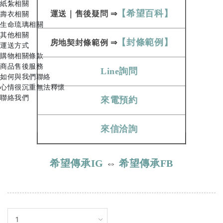
紙紮相關
【希望百科】
運送
｜
售後疑問
⇒
壽衣相關
生命琉璃相關
其他相關
【封條範例】
房地契
封條範例​​​​​
⇒
運送方式
購物相關條款
商品售後服務
Line詢問
如何與我們聯絡
心情很沉重無法釋懷
聯絡我們
來電預約
來信洽詢
希望傳承IG
⇔
希望傳承FB