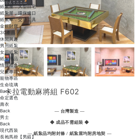
紙紮屋．大型自宅
紙紮屋．環保爐口
紙紮車．交通工具
金銀財寶
3C產品
休閒興趣
男用紙紮
女用紙紮
紙紮用品
情境禮盒
兒童專區
寵物專區
生命琉璃
卡拉電動麻將組 F602
Back
命定選色
壽衣
Back
— 台灣製造 —
男士
◆ 成品不需組裝 ◆
Back
現代西裝
— 紙紮品均附封條 / 紙紮屋均附房地契 —
長袍馬褂【男緞】