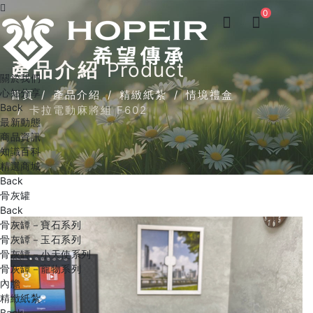
0
產品介紹
Product
關於我們
心知分享
首頁
產品介紹
精緻紙紮
情境禮盒
Back
卡拉電動麻將組 F602
最新動態
商品資訊
知識百科
精選商城
Back
骨灰罐
Back
骨灰罈－寶石系列
骨灰罈－玉石系列
骨灰罈－小天使系列
骨灰罈－寵物系列
內膽
精緻紙紮
Back