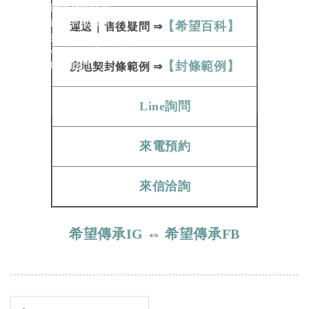
購物相關條款
商品售後服務
【希望百科】
運送
｜
售後疑問
⇒
如何與我們聯絡
心情很沉重無法釋懷
【封條範例】
聯絡我們
房地契
封條範例​​​​​
⇒
Line詢問
來電預約
來信洽詢
希望傳承IG
⇔
希望傳承FB