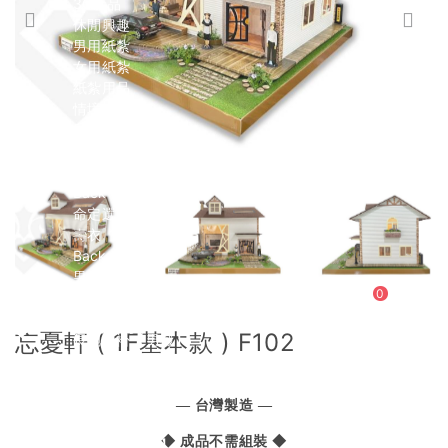
3C產品
休閒興趣
男用紙紮
女用紙紮
紙紮用品
情境禮盒
兒童專區
寵物專區
生命琉璃
Back
命定選色
壽衣
Back
男士
0
Back
現代西裝
忘憂軒 ( 1F基本款 ) F102
長袍馬褂【男緞】
長袍馬褂【天然絲】
女士
Back
— 台灣製造 —
衣裙【女緞】
◆ 成品不需組裝 ◆
衣裙【天然絲】