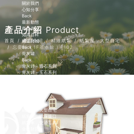
關於我們
心知分享
Back
最新動態
產品介紹
Product
商品資訊
知識百科
首頁
產品介紹
精緻紙紮
紙紮屋．大型自宅
精選商城
忘憂軒 ( 1F基本款 ) F102
Back
骨灰罐
Back
骨灰罈－寶石系列
骨灰罈－玉石系列
骨灰罈－小天使系列
骨灰罈－寵物系列
內膽
精緻紙紮
Back
紙紮屋．大型自宅
紙紮屋．環保爐口
紙紮車．交通工具
金銀財寶