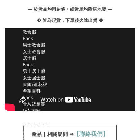
旗袍【女緞】
— 紙紮品均附封條 / 紙紮屋均附房地契 —
旗袍【天然絲】
鳳仙裝【彩色絲】
◆ 皆為現貨，下單後火速出貨 ◆
鳳仙裝【女緞】
教會服
Back
男士教會服
女士教會服
居士服
Back
男士居士服
女士居士服
首飾/蓮花被
希望百科
Back
骨灰罐相關
紙紮相關
壽衣相關
生命琉璃相關
其他相關
【聯絡我們】
產品
｜
相關疑問
⇒
運送方式