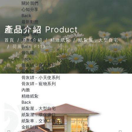
關於我們
心知分享
Back
最新動態
產品介紹
Product
商品資訊
知識百科
首頁
產品介紹
精緻紙紮
紙紮屋．大型自宅
精選商城
荷風禪園 F113
Back
骨灰罐
Back
骨灰罈－寶石系列
骨灰罈－玉石系列
骨灰罈－小天使系列
骨灰罈－寵物系列
內膽
精緻紙紮
Back
紙紮屋．大型自宅
紙紮屋．環保爐口
紙紮車．交通工具
金銀財寶