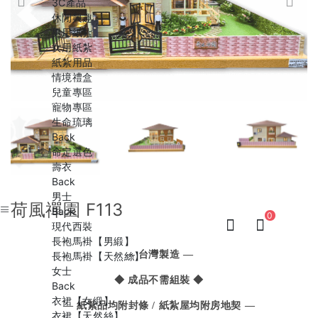
3C產品
休閒興趣
男用紙紮
女用紙紮
紙紮用品
情境禮盒
兒童專區
寵物專區
生命琉璃
Back
命定選色
壽衣
Back
男士
荷風禪園 F113
Back
0
現代西裝
長袍馬褂【男緞】
— 台灣製造 —
長袍馬褂【天然絲】
女士
◆ 成品不需組裝 ◆
Back
衣裙【女緞】
— 紙紮品均附封條 / 紙紮屋均附房地契 —
衣裙【天然絲】