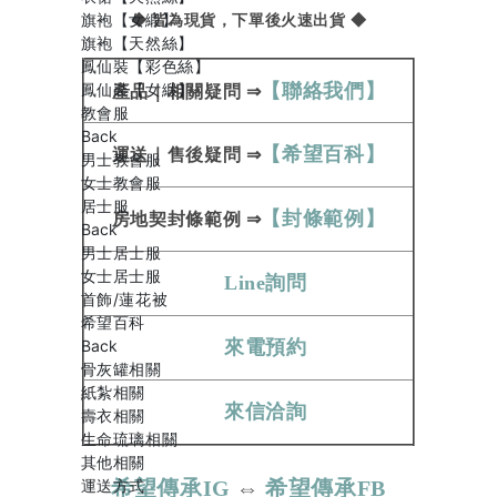
旗袍【女緞】
◆ 皆為現貨，下單後火速出貨 ◆
旗袍【天然絲】
鳳仙裝【彩色絲】
【聯絡我們】
鳳仙裝【女緞】
產品
｜
相關疑問
⇒
教會服
Back
【希望百科】
運送
｜
售後疑問
⇒
男士教會服
女士教會服
居士服
【封條範例】
房地契
封條範例​​​​​
⇒
Back
男士居士服
女士居士服
Line詢問
首飾/蓮花被
希望百科
來電預約
Back
骨灰罐相關
紙紮相關
來信洽詢
壽衣相關
生命琉璃相關
其他相關
希望傳承IG
⇔
希望傳承FB
運送方式