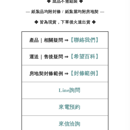
◆ 成品不需組裝 ◆
— 紙紮品均附封條 / 紙紮屋均附房地契 —
◆ 皆為現貨，下單後火速出貨 ◆
【聯絡我們】
產品
｜
相關疑問
⇒
【希望百科】
運送
｜
售後疑問
⇒
【封條範例】
房地契
封條範例​​​​​
⇒
Line詢問
來電預約
來信洽詢