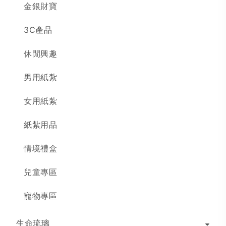
金銀財寶
3C產品
休閒興趣
男用紙紮
女用紙紮
紙紮用品
情境禮盒
兒童專區
寵物專區
生命琉璃