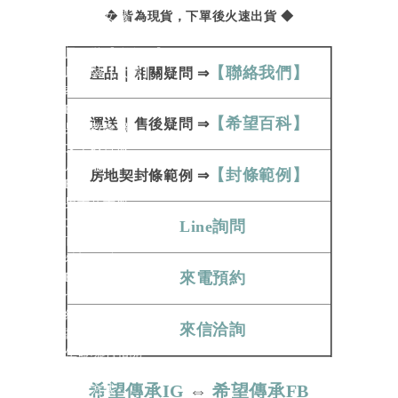
旗袍【女緞】
◆ 皆為現貨，下單後火速出貨 ◆
旗袍【天然絲】
鳳仙裝【彩色絲】
【聯絡我們】
鳳仙裝【女緞】
產品
｜
相關疑問
⇒
教會服
Back
【希望百科】
運送
｜
售後疑問
⇒
男士教會服
女士教會服
居士服
【封條範例】
房地契
封條範例​​​​​
⇒
Back
男士居士服
女士居士服
Line詢問
首飾/蓮花被
希望百科
來電預約
Back
骨灰罐相關
紙紮相關
來信洽詢
壽衣相關
生命琉璃相關
其他相關
希望傳承IG
⇔
希望傳承FB
運送方式