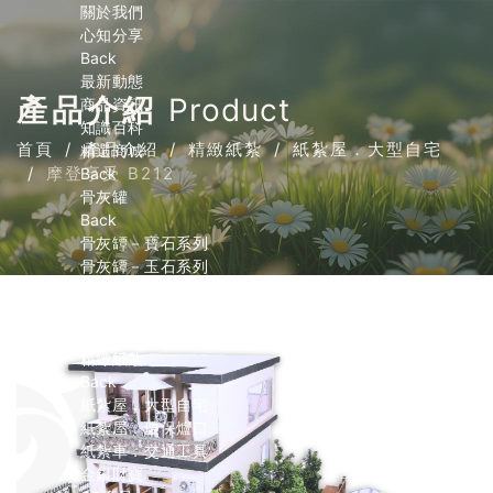
關於我們
心知分享
Back
最新動態
產品介紹
Product
商品資訊
知識百科
首頁
產品介紹
精緻紙紮
紙紮屋．大型自宅
精選商城
摩登享受 B212
Back
骨灰罐
Back
骨灰罈－寶石系列
骨灰罈－玉石系列
骨灰罈－小天使系列
骨灰罈－寵物系列
內膽
精緻紙紮
Back
紙紮屋．大型自宅
紙紮屋．環保爐口
紙紮車．交通工具
金銀財寶