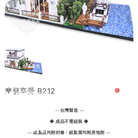
3C產品
休閒興趣
男用紙紮
女用紙紮
紙紮用品
情境禮盒
兒童專區
寵物專區
生命琉璃
Back
命定選色
壽衣
Back
男士
摩登享受 B212
0
Back
現代西裝
長袍馬褂【男緞】
— 台灣製造 —
長袍馬褂【天然絲】
女士
◆ 成品不需組裝 ◆
Back
衣裙【女緞】
— 紙紮品均附封條 / 紙紮屋均附房地契 —
衣裙【天然絲】