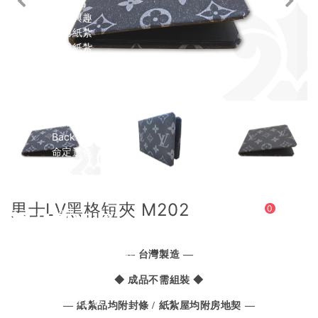
3C產品
休閒興趣
男用紙紮
女用紙紮
紙紮用品
情境禮盒
兒童專區
寵物專區
生命琉璃
Back
命定選色
壽衣
Back
男士
男士LV黑格短夾 M202
0
Back
現代西裝
長袍馬褂【男緞】
— 台灣製造 —
長袍馬褂【天然絲】
女士
◆ 成品不需組裝 ◆
Back
衣裙【女緞】
— 紙紮品均附封條 / 紙紮屋均附房地契 —
衣裙【天然絲】