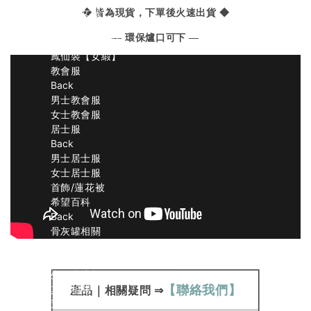
旗袍【女緞】
◆ 皆為現貨，下單後火速出貨 ◆
旗袍【天然絲】
— 環保爐口可下 —
鳳仙裝【彩色絲】
鳳仙裝【女緞】
教會服
Back
男士教會服
女士教會服
居士服
Back
男士居士服
女士居士服
首飾/蓮花被
希望百科
Back
骨灰罐相關
紙紮相關
壽衣相關
生命琉璃相關
【聯絡我們】
其他相關
產品
｜
相關疑問
⇒
運送方式