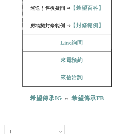
購物相關條款
【希望百科】
運送
｜
售後疑問
⇒
商品售後服務
如何與我們聯絡
心情很沉重無法釋懷
【封條範例】
房地契
封條範例​​​​​
⇒
聯絡我們
Line詢問
來電預約
來信洽詢
希望傳承IG
⇔
希望傳承FB