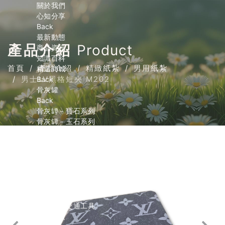
關於我們
心知分享
Back
最新動態
產品介紹
Product
商品資訊
知識百科
首頁
產品介紹
精緻紙紮
男用紙紮
精選商城
男士LV黑格短夾 M202
Back
骨灰罐
Back
骨灰罈－寶石系列
骨灰罈－玉石系列
骨灰罈－小天使系列
骨灰罈－寵物系列
內膽
精緻紙紮
Back
紙紮屋．大型自宅
紙紮屋．環保爐口
紙紮車．交通工具
金銀財寶