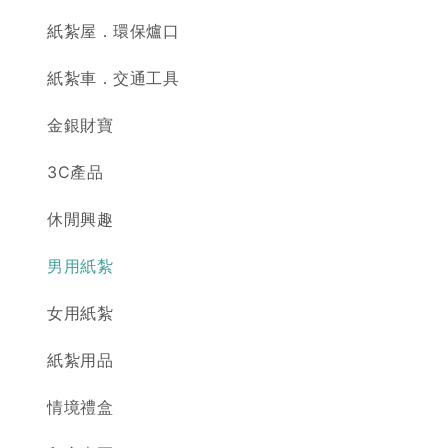
紙紮屋．環保爐口
紙紮車．交通工具
金銀財寶
3C產品
休閒興趣
男用紙紮
女用紙紮
紙紮用品
情境禮盒