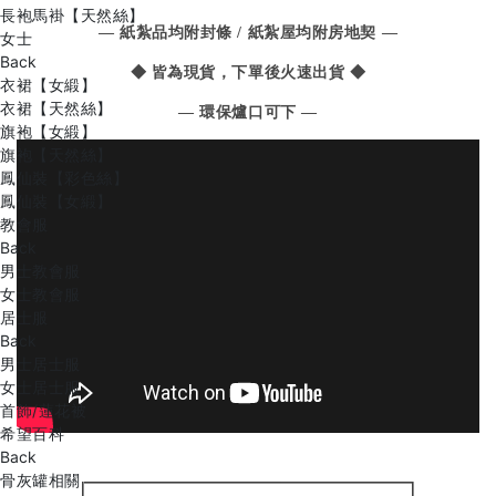
長袍馬褂【天然絲】
— 紙紮品均附封條 / 紙紮屋均附房地契 —
女士
Back
◆ 皆為現貨，下單後火速出貨 ◆
衣裙【女緞】
衣裙【天然絲】
— 環保爐口可下 —
旗袍【女緞】
旗袍【天然絲】
鳳仙裝【彩色絲】
鳳仙裝【女緞】
教會服
Back
男士教會服
女士教會服
居士服
Back
男士居士服
女士居士服
首飾/蓮花被
希望百科
Back
骨灰罐相關