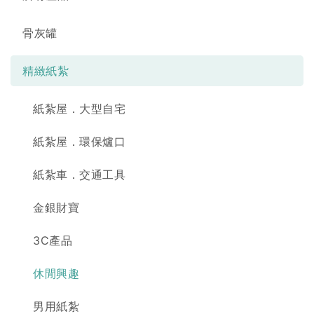
骨灰罐
精緻紙紮
紙紮屋．大型自宅
紙紮屋．環保爐口
紙紮車．交通工具
金銀財寶
3C產品
休閒興趣
男用紙紮