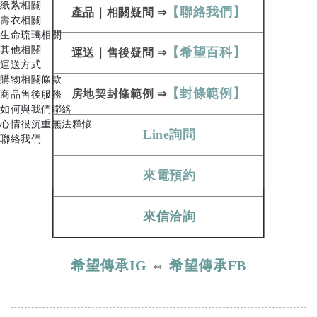
紙紮相關
【聯絡我們】
產品
｜
相關疑問
⇒
壽衣相關
生命琉璃相關
其他相關
【希望百科】
運送
｜
售後疑問
⇒
運送方式
購物相關條款
【封條範例】
房地契
封條範例​​​​​
⇒
商品售後服務
如何與我們聯絡
心情很沉重無法釋懷
Line詢問
聯絡我們
來電預約
來信洽詢
希望傳承IG
⇔
希望傳承FB