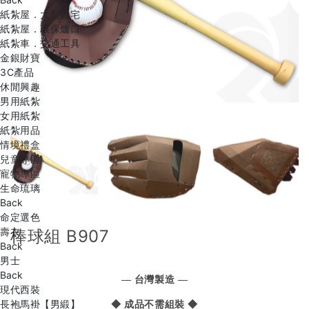
紙紮屋．大型自宅
紙紮屋．環保爐口
紙紮車．交通工具
金銀財寶
3C產品
休閒興趣
男用紙紮
女用紙紮
紙紮用品
情境禮盒
兒童專區
寵物專區
生命琉璃
Back
命定選色
壽衣
棒球組 B907
Back
男士
Back
— 台灣製造 —
現代西裝
長袍馬褂【男緞】
◆ 成品不需組裝 ◆