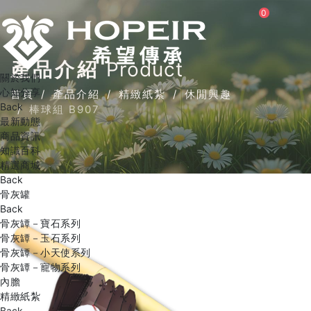
0
產品介紹
Product
關於我們
心知分享
首頁
產品介紹
精緻紙紮
休閒興趣
Back
棒球組 B907
最新動態
商品資訊
知識百科
精選商城
Back
骨灰罐
Back
骨灰罈－寶石系列
骨灰罈－玉石系列
骨灰罈－小天使系列
骨灰罈－寵物系列
內膽
精緻紙紮
Back