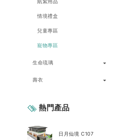
紙紮用品
情境禮盒
兒童專區
寵物專區
生命琉璃
壽衣
熱門產品
日月仙境 C107