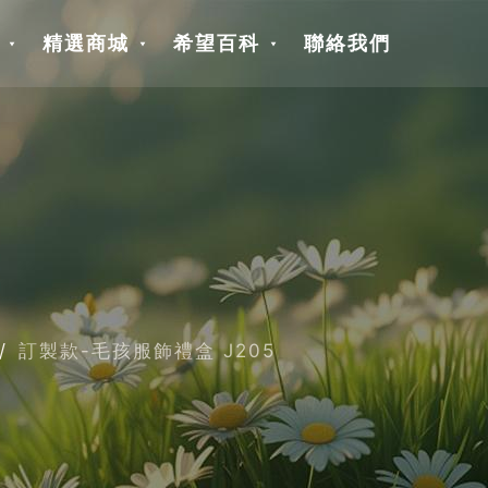
精選商城
希望百科
聯絡我們
訂製款-毛孩服飾禮盒 J205