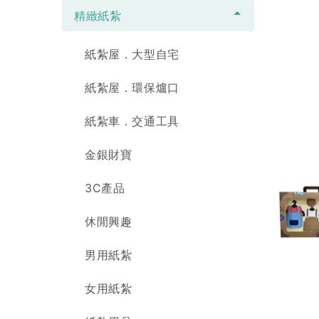
精緻紙紮
紙紮屋．大型自宅
紙紮屋．環保爐口
紙紮車．交通工具
金銀財寶
3C產品
休閒興趣
男用紙紮
女用紙紮