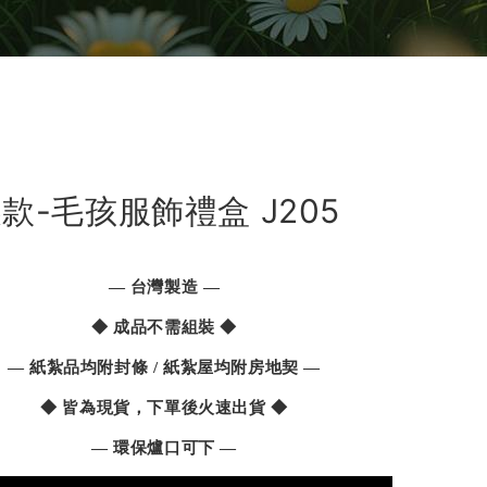
款-毛孩服飾禮盒 J205
— 台灣製造 —
◆ 成品不需組裝 ◆
— 紙紮品均附封條 / 紙紮屋均附房地契 —
◆ 皆為現貨，下單後火速出貨 ◆
— 環保爐口可下 —