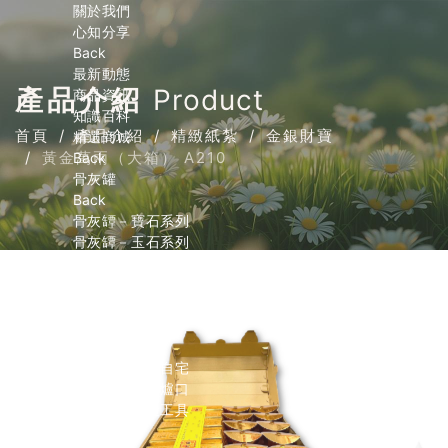
關於我們
心知分享
Back
最新動態
產品介紹
Product
商品資訊
知識百科
首頁
產品介紹
精緻紙紮
金銀財寶
精選商城
黃金萬兩（大箱） A210
Back
骨灰罐
Back
骨灰罈－寶石系列
骨灰罈－玉石系列
骨灰罈－小天使系列
骨灰罈－寵物系列
內膽
精緻紙紮
Back
紙紮屋．大型自宅
紙紮屋．環保爐口
紙紮車．交通工具
金銀財寶