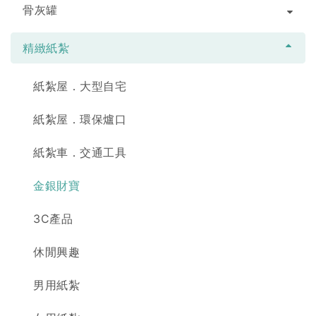
骨灰罐
精緻紙紮
紙紮屋．大型自宅
紙紮屋．環保爐口
紙紮車．交通工具
金銀財寶
3C產品
休閒興趣
男用紙紮