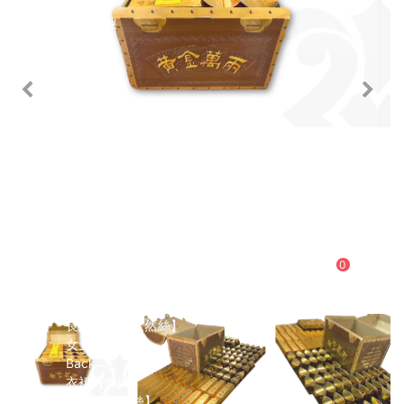
3C產品
休閒興趣
男用紙紮
女用紙紮
紙紮用品
情境禮盒
兒童專區
寵物專區
生命琉璃
Back
命定選色
壽衣
Back
男士
0
Back
現代西裝
長袍馬褂【男緞】
長袍馬褂【天然絲】
女士
Back
衣裙【女緞】
衣裙【天然絲】