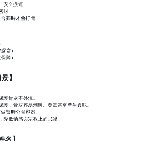
、安全搬運
密封
、合葬時才會打開
）
矽膠塞）
重保障）
場景】
保護骨灰不外洩。
保護，骨灰容易潮解、發霉甚至產生異味。
可做暫時分骨容器。
，降低情感與宗教上的忌諱。
姓名】