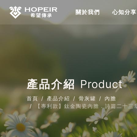
關於我們
心知分享
產品介紹
Product
首頁
產品介紹
骨灰罐
內膽
【專利款】鈦金陶瓷內膽．詩篇二十三章 E