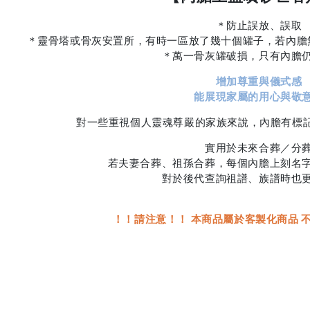
＊防止誤放、誤取
＊靈骨塔或骨灰安置所，有時一區放了幾十個罐子，若內膽
＊萬一骨灰罐破損，只有內膽
增加尊重與儀式感
能展現家屬的用心與敬
對一些重視個人靈魂尊嚴的家族來說，內膽有標記
實用於未來合葬／分
若夫妻合葬、祖孫合葬，每個內膽上刻名
對於後代查詢祖譜、族譜時也
！！請注意！！ 本商品屬於客製化商品 