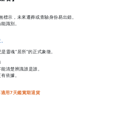
無標示，未來遷葬或查驗身份易出錯。
仍能識別。
意。
是靈魂“居所”的正式象徵。
葬
字能清楚辨識誰是誰。
更有依據。
不適用7天鑑賞期退貨