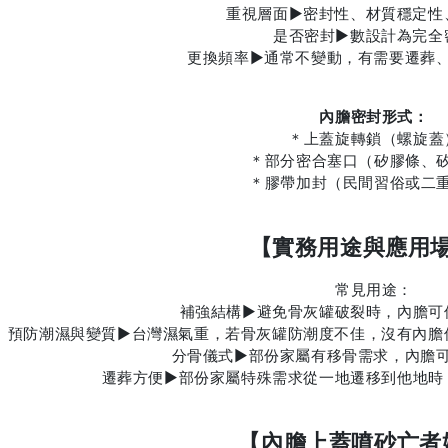
重視層面►密封性、材質穩定性
是否密封►數設計為完全
更換頻率►通常不變動，有需要遷葬
內膽密封形式：
＊上蓋旋轉鎖（螺旋蓋
＊部分密合塞口（矽膠條、
＊膠帶加封（民間習俗或二
【實務用途與應用
常見用途：
補強結構►避免骨灰罐破裂時，內膽可
預防潮濕與變質►台灣濕氣重，若骨灰罐防潮度不佳，沒有內膽
分骨儀式►部份家屬有移骨需求，內膽
遷葬方便►部份家屬特殊需求從一地遷移到他地時
【內膽上蓋噴砂亡者