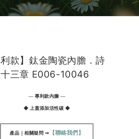
專利款】鈦金陶瓷內膽．詩
十三章 E006-10046
—
專利款內膽 —
◆
上蓋添加活性碳
◆
【聯絡我們】
產品
｜
相關疑問
⇒